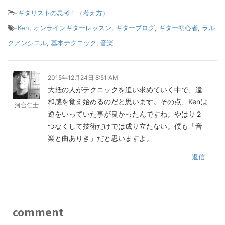
-
ギタリストの思考！（考え方）
-
Ken
,
オンラインギターレッスン
,
ギターブログ
,
ギター初心者
,
ラル
クアンシエル
,
基本テクニック
,
音楽
2015年12月24日 8:51 AM
大抵の人がテクニックを追い求めていく中で、違
和感を覚え始めるのだと思います。その点、Kenは
河合仁士
逆をいっていた事が良かったんですね。やはり２
つなくして技術だけでは成り立たない。僕も「音
楽と曲ありき」だと思いますよ。
返信
comment