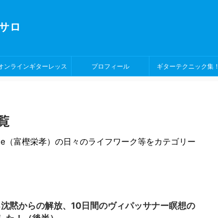
サロ
オンラインギターレッス
プロフィール
ギターテクニック集
ン！
覧
ide（富樫栄孝）の日々のライフワーク等をカテゴリー
る沈黙からの解放、10日間のヴィパッサナー瞑想の