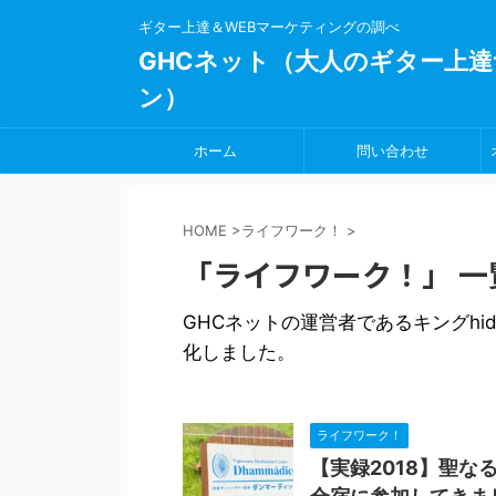
ギター上達＆WEBマーケティングの調べ
GHCネット（大人のギター上達
ン）
ホーム
問い合わせ
HOME
>
ライフワーク！
>
「ライフワーク！」 一
GHCネットの運営者であるキングh
化しました。
ライフワーク！
【実録2018】聖な