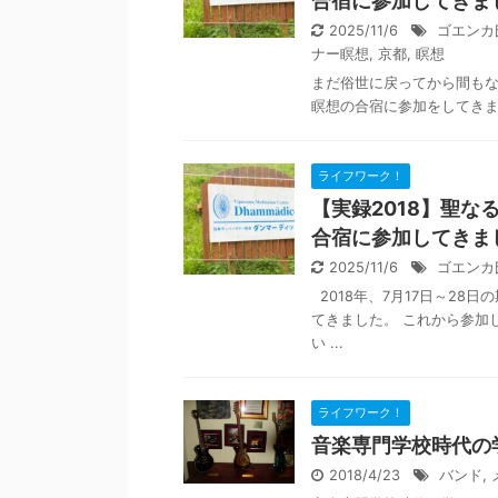
合宿に参加してきま
2025/11/6
ゴエンカ
ナー瞑想
,
京都
,
瞑想
まだ俗世に戻ってから間もない
瞑想の合宿に参加をしてきまし
ライフワーク！
【実録2018】聖な
合宿に参加してきま
2025/11/6
ゴエンカ
2018年、7月17日～2
てきました。 これから参加
い ...
ライフワーク！
音楽専門学校時代の
2018/4/23
バンド
,