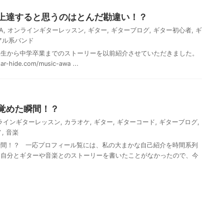
上達すると思うのはとんだ勘違い！？
A
,
オンラインギターレッスン
,
ギター
,
ギターブログ
,
ギター初心者
,
ギ
アル系バンド
学生から中学卒業までのストーリーを以前紹介させていただきました。
tar-hide.com/music-awa ...
覚めた瞬間！？
ラインギターレッスン
,
カラオケ
,
ギター
,
ギターコード
,
ギターブログ
,
ノ
,
音楽
瞬間！？ 一応プロフィール覧には、私の大まかな自己紹介を時間系列
り自分とギターや音楽とのストーリーを書いたことがなかったので、今