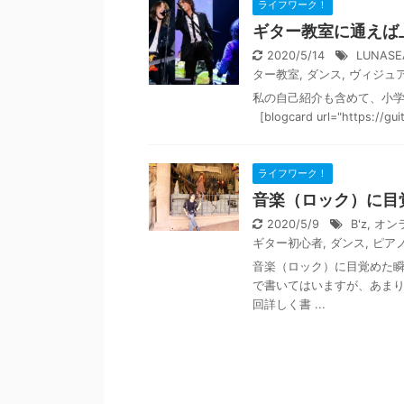
ライフワーク！
ギター教室に通えば
2020/5/14
LUNASE
ター教室
,
ダンス
,
ヴィジュ
私の自己紹介も含めて、小
[blogcard url="https://gui
ライフワーク！
音楽（ロック）に目
2020/5/9
B'z
,
オン
ギター初心者
,
ダンス
,
ピア
音楽（ロック）に目覚めた
で書いてはいますが、あま
回詳しく書 ...