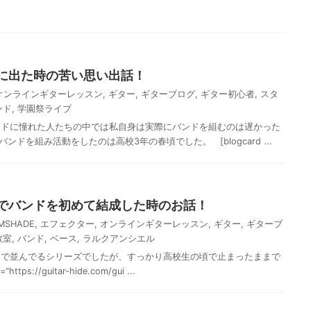
に出た時の苦い思い出話！
オンラインギターレッスン
,
ギター
,
ギターブログ
,
ギター初心者
,
スタ
ンド
,
学園祭ライブ
ンドに憧れた人たちの中では私自身は実際にバンドを組むのは遅かった
ンドを組み活動をしたのは高校3年の春頃でした。 [blogcard ...
でバンドを初めて結成した時のお話！
AMSHADE
,
エフェクター
,
オンラインギターレッスン
,
ギター
,
ギターブ
教室
,
バンド
,
ベース
,
ラルクアンシエル
列で並んでるシリーズでしたが、すっかり高校生の頃で止まったままで
tps://guitar-hide.com/gui ...