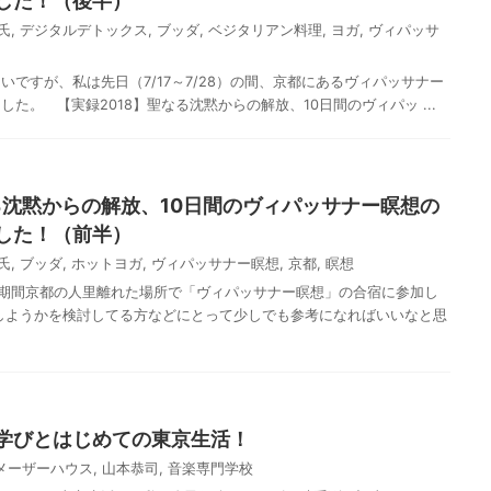
した！（後半）
氏
,
デジタルデトックス
,
ブッダ
,
ベジタリアン料理
,
ヨガ
,
ヴィパッサ
ですが、私は先日（7/17～7/28）の間、京都にあるヴィパッサナー
た。 【実録2018】聖なる沈黙からの解放、10日間のヴィパッ ...
る沈黙からの解放、10日間のヴィパッサナー瞑想の
した！（前半）
氏
,
ブッダ
,
ホットヨガ
,
ヴィパッサナー瞑想
,
京都
,
瞑想
8日の期間京都の人里離れた場所で「ヴィパッサナー瞑想」の合宿に参加し
しようかを検討してる方などにとって少しでも参考になればいいなと思
学びとはじめての東京生活！
メーザーハウス
,
山本恭司
,
音楽専門学校