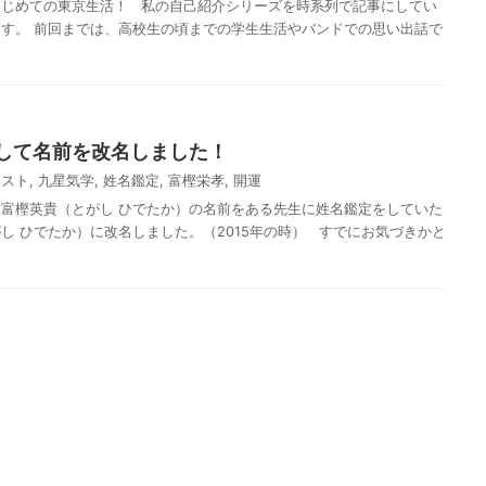
はじめての東京生活！ 私の自己紹介シリーズを時系列で記事にしてい
す。 前回までは、高校生の頃までの学生生活やバンドでの思い出話で
して名前を改名しました！
ィスト
,
九星気学
,
姓名鑑定
,
富樫栄孝
,
開運
富樫英貴（とがし ひでたか）の名前をある先生に姓名鑑定をしていた
し ひでたか）に改名しました。（2015年の時） すでにお気づきかと