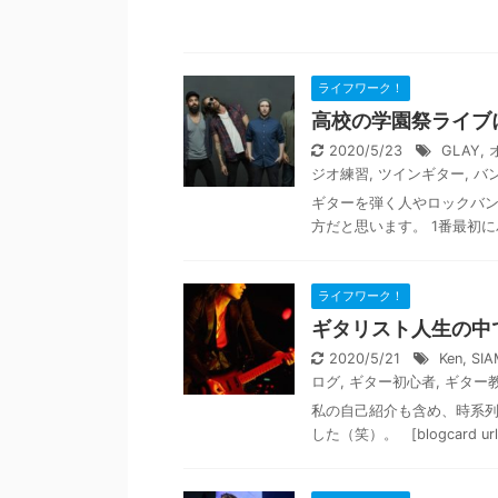
ライフワーク！
高校の学園祭ライブ
2020/5/23
GLAY
,
ジオ練習
,
ツインギター
,
バ
ギターを弾く人やロックバ
方だと思います。 1番最初にバ
ライフワーク！
ギタリスト人生の中
2020/5/21
Ken
,
SI
ログ
,
ギター初心者
,
ギター
私の自己紹介も含め、時系
した（笑）。 [blogcard url="ht