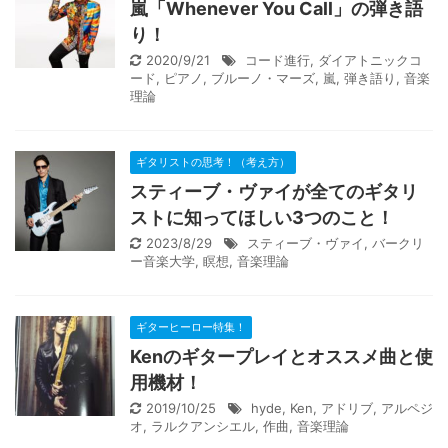
嵐「Whenever You Call」の弾き語
り！
2020/9/21
コード進行
,
ダイアトニックコ
ード
,
ピアノ
,
ブルーノ・マーズ
,
嵐
,
弾き語り
,
音楽
理論
ギタリストの思考！（考え方）
スティーブ・ヴァイが全てのギタリ
ストに知ってほしい3つのこと！
2023/8/29
スティーブ・ヴァイ
,
バークリ
ー音楽大学
,
瞑想
,
音楽理論
ギターヒーロー特集！
Kenのギタープレイとオススメ曲と使
用機材！
2019/10/25
hyde
,
Ken
,
アドリブ
,
アルペジ
オ
,
ラルクアンシエル
,
作曲
,
音楽理論