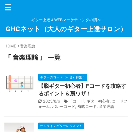
ギター上達＆WEBマーケティングの調べ
GHCネット（大人のギター上達サロン）
HOME
>
音楽理論
「 音楽理論 」 一覧
ギターのコード（和音）特集！
【脱ギター初心者】Fコードを攻略す
るポイント＆裏ワザ！
2023/8/6
Fコード
,
ギター初心者
,
コードフ
ォーム
,
バレーコード
,
省略コード
,
音楽理論
オンラインギターレッスン！