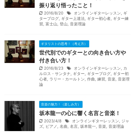
振り返り悟ったこと！
2016/8/20
オンラインギターレッスン
,
ギ
ターブログ
,
ギター上達法
,
ギター初心者
,
ギター練
習
,
富士山
,
登山
,
音楽理論
ギタリストの思考！（考え方）
世代別でのギターとの向き合い方や
付き合い方！
2016/8/23
オンラインギターレッスン
,
カ
ルロス・サンタナ
,
ギター
,
ギターブログ
,
ギター初
心者
,
ラリー・カールトン
,
作曲
,
練習
,
音楽
,
音楽理
論
音楽の魅力！（楽しみ方）
坂本龍一の心に響く名言と音楽！
2023/4/8
オンラインギターレッスン
,
ジャ
ズ
,
ピアノ
,
名曲
,
名言
,
坂本龍一
,
音楽
,
音楽理論