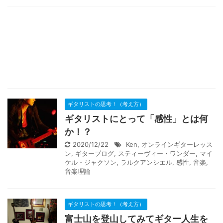
ギタリストの思考！（考え方）
ギタリストにとって「感性」とは何
か！？
2020/12/22
Ken
,
オンラインギターレッス
ン
,
ギターブログ
,
スティーヴィー・ワンダー
,
マイ
ケル・ジャクソン
,
ラルクアンシエル
,
感性
,
音楽
,
音楽理論
ギタリストの思考！（考え方）
富士山を登山してみてギター人生を