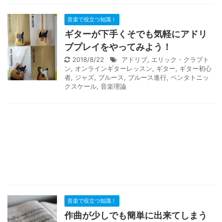
音楽で役立つ知識！
ギターが下手くそでも気軽にアドリ
ブプレイをやってみよう！
2018/8/22
アドリブ
,
エリック・クラプト
ン
,
オンラインギターレッスン
,
ギター
,
ギター初心
者
,
ジャズ
,
ブルース
,
ブルース進行
,
ペンタトニッ
クスケール
,
音楽理論
音楽で役立つ知識！
作曲が少しでも簡単に出来てしまう