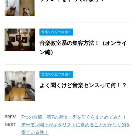
音楽で役立つ知識！
音楽教室系の集客方法！（オンライ
ン編）
音楽で役立つ知識！
よく聞くけど音楽センスって何！？
PREV
7つの習慣、第7の習慣：刃を研ぐをまとめてみた！
NEXT
デーモン閣下がギタリストに求めることがかなり的を
得ている件！