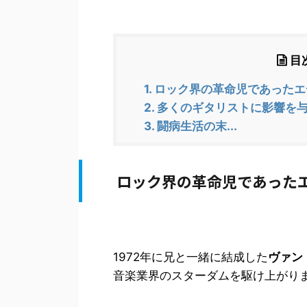
目
1.
ロック界の革命児であったエ
2.
多くのギタリストに影響を
3.
闘病生活の末...
ロック界の革命児であった
1972年に兄と一緒に結成した
ヴァン
音楽業界のスターダムを駆け上がり