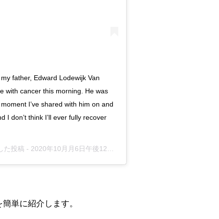
but my father, Edward Lodewijk Van
le with cancer this morning. He was
ry moment I’ve shared with him on and
 I don’t think I’ll ever fully recover
アした投稿 -
2020年10月月6日午後12時26分PDT
を簡単に紹介します。