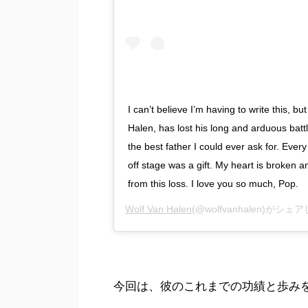
I can’t believe I’m having to write this, 
Halen, has lost his long and arduous batt
the best father I could ever ask for. Eve
off stage was a gift. My heart is broken and
from this loss. I love you so much, Pop.
Wolf Van Halen
(@wolfvanhalen)がシェ
今回は、彼のこれまでの功績と歩み