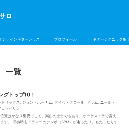
サロ
オンラインギターレッス
プロフィール
ギターテクニック集
ン！
 一覧
ングトップ10！
ンドリックス
,
ジョン・ボーナム
,
デイヴ・グロール
,
ドラム
,
ニール・
ツェッペリン
ち位置はかなり重要でして、楽曲の土台でもあり、オーケストラで言え
ます。 演奏時もドラマーのテンポ（BPM）が走ったり、もたったりす