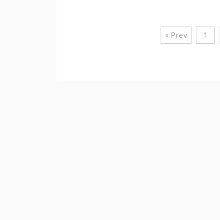
« Prev
1