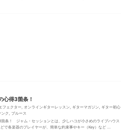
の心得3箇条！
エフェクター
,
オンラインギターレッスン
,
ギターマガジン
,
ギター初心
ァンク
,
ブルース
3箇条！ ジャム・セッションとは、少しハコが小さめのライブハウス
で各楽器のプレイヤーが、簡単な約束事やキー（Key）など ...