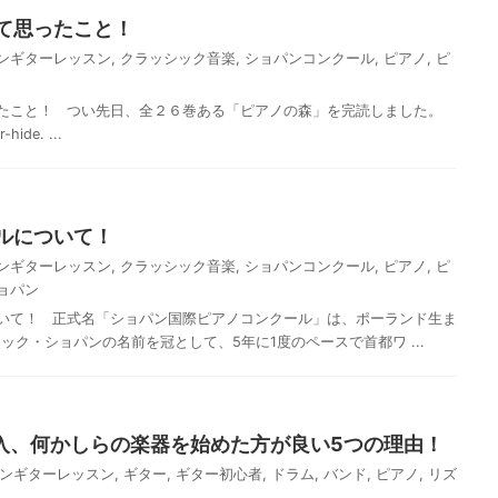
て思ったこと！
ンギターレッスン
,
クラッシック音楽
,
ショパンコンクール
,
ピアノ
,
ピ
たこと！ つい先日、全２６巻ある「ピアノの森」を完読しました。
-hide. ...
ルについて！
ンギターレッスン
,
クラッシック音楽
,
ショパンコンクール
,
ピアノ
,
ピ
ョパン
いて！ 正式名「ショパン国際ピアノコンクール」は、ポーランド生ま
ク・ショパンの名前を冠として、5年に1度のペースで首都ワ ...
突入、何かしらの楽器を始めた方が良い5つの理由！
ンギターレッスン
,
ギター
,
ギター初心者
,
ドラム
,
バンド
,
ピアノ
,
リズ