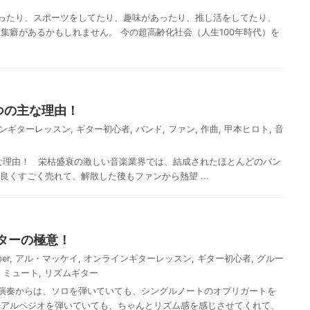
ったり、スポーツをしてたり、趣味があったり、推し活をしてたり、
集癖があるかもしれません。 今の超高齢化社会（人生100年時代）を
つの主な理由！
ンギターレッスン
,
ギター初心者
,
バンド
,
ファン
,
作曲
,
甲本ヒロト
,
音
な理由！ 栄枯盛衰の激しい音楽業界では、結成されたほとんどのバン
良くすごく売れて、解散した後もファンから熱望 ...
ターの極意！
er
,
アル・マッケイ
,
オンラインギターレッスン
,
ギター初心者
,
グルー
,
ミュート
,
リズムギター
演奏からは、ソロを弾いていても、シングルノートのオブリガートを
やアルペジオを弾いていても、ちゃんとリズム感を感じさせてくれて、