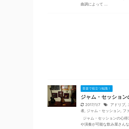
曲調によって ...
音楽で役立つ知識！
ジャム・セッション
2017/1/7
アドリブ
,
者
,
ジャム・セッション
,
フ
ジャム・セッションの心得
や演奏が可能な飲み屋さんなど