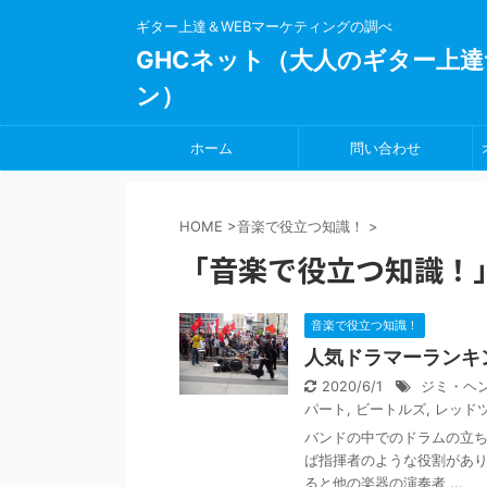
ギター上達＆WEBマーケティングの調べ
GHCネット（大人のギター上達
ン）
ホーム
問い合わせ
HOME
>
音楽で役立つ知識！
>
「音楽で役立つ知識！」
音楽で役立つ知識！
人気ドラマーランキ
2020/6/1
ジミ・ヘ
パート
,
ビートルズ
,
レッド
バンドの中でのドラムの立
ば指揮者のような役割があり
ると他の楽器の演奏者 ...