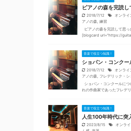
ピアノの森を完読し
2018/7/12
オンライ
アノの森
,
練習
ピアノの森を完読して思っ
[blogcard url="https://guitar
音楽で役立つ知識！
ショパン・コンクー
2018/7/12
オンライ
アノの森
,
フレデリック・シ
ショパン・コンクールにつ
れの作曲家であったフレデリッ
音楽で役立つ知識！
人生100年時代に
2023/8/15
オンライ
ム感
,
楽器