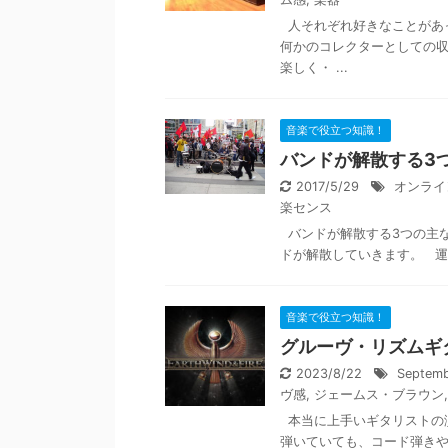
人それぞれ好きなことがあ
何かのコレクターとしての収
楽しく・ ...
音楽で役立つ知識！
バンドが解散する3
2017/5/29
オンライ
楽センス
バンドが解散する3つの主
ドが解散していきます。 運
音楽で役立つ知識！
グルーヴ・リズムギ
2023/8/22
Septemb
ヴ感
,
ジェームス・ブラウン
本当に上手いギタリストの
弾いていても、コード弾き