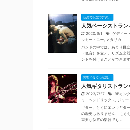
音楽で役立つ知識！
人気ベーシストラン
2020/6/1
ゲディー
ッカートニー
,
メタリカ
バンドの中では、あまり目
（低音）を支え、リズム楽
ントを付けることができます .
音楽で役立つ知識！
人気ギタリストラン
2023/7/27
BBキン
ミ・ヘンドリックス
,
ジミー
ギター、とくにエレキギター
の歴史もありません。 しか
重要な位置の楽器でも ...