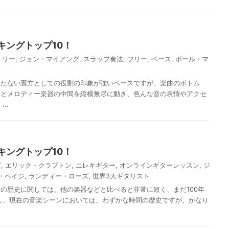
キングトップ10！
・リー
,
ジョン・マイアング
,
スラップ奏法
,
フリー
,
ベース
,
ポール・マ
立たない裏方としての役割の印象が強いベースですが、楽曲のボトム
器とメロディー楽器の中間を縦横無尽に動き、色んな音の表情やアクセ
..
キングトップ10！
グ
,
エリック・クラプトン
,
エレキギター
,
オンラインギターレッスン
,
ジ
・ペイジ
,
ランディー・ローズ
,
世界3大ギタリスト
の歴史に関しては、他の楽器などと比べると非常に短く、まだ100年
し、現在の音楽シーンにおいては、わずかな時間の歴史ですが、かなり