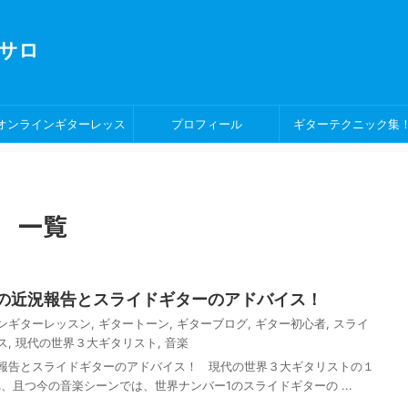
サロ
オンラインギターレッス
プロフィール
ギターテクニック集
ン！
 一覧
の近況報告とスライドギターのアドバイス！
ンギターレッスン
,
ギタートーン
,
ギターブログ
,
ギター初心者
,
スライ
ス
,
現代の世界３大ギタリスト
,
音楽
報告とスライドギターのアドバイス！ 現代の世界３大ギタリストの１
、且つ今の音楽シーンでは、世界ナンバー1のスライドギターの ...