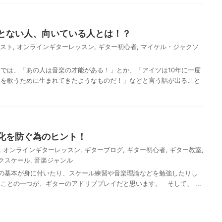
とない人、向いている人とは！？
スト
,
オンラインギターレッスン
,
ギター初心者
,
マイケル・ジャクソ
では、「あの人は音楽の才能がある！」とか、「アイツは10年に一度
歌を歌うために生まれてきたようなものだ！」などと言う話が出ること
化を防ぐ為のヒント！
,
オンラインギターレッスン
,
ギターブログ
,
ギター初心者
,
ギター教室
,
クスケール
,
音楽ジャンル
の基本が身に付いたり、スケール練習や音楽理論などを勉強したりし
ことの一つが、ギターのアドリブプレイだと思います。 そして、 ...