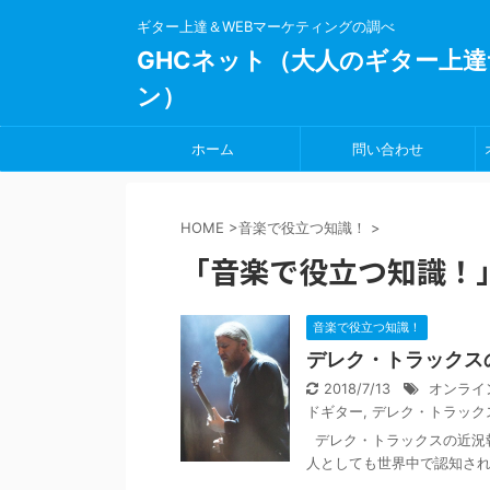
ギター上達＆WEBマーケティングの調べ
GHCネット（大人のギター上達
ン）
ホーム
問い合わせ
HOME
>
音楽で役立つ知識！
>
「音楽で役立つ知識！」
音楽で役立つ知識！
デレク・トラックス
2018/7/13
オンライ
ドギター
,
デレク・トラック
デレク・トラックスの近況
人としても世界中で認知され