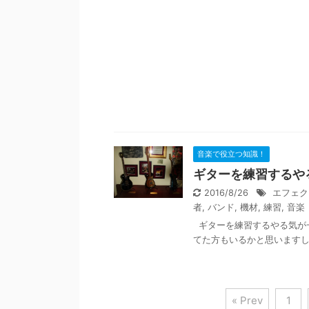
音楽で役立つ知識！
ギターを練習するや
2016/8/26
エフェク
者
,
バンド
,
機材
,
練習
,
音楽
ギターを練習するやる気が
てた方もいるかと思いますし
« Prev
1