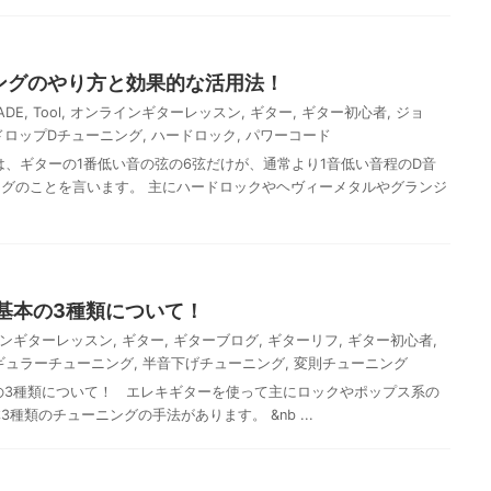
ングのやり方と効果的な活用法！
ADE
,
Tool
,
オンラインギターレッスン
,
ギター
,
ギター初心者
,
ジョ
ドロップDチューニング
,
ハードロック
,
パワーコード
、ギターの1番低い音の弦の6弦だけが、通常より1音低い音程のD音
グのことを言います。 主にハードロックやヘヴィーメタルやグランジ
基本の3種類について！
ンギターレッスン
,
ギター
,
ギターブログ
,
ギターリフ
,
ギター初心者
,
ギュラーチューニング
,
半音下げチューニング
,
変則チューニング
3種類について！ エレキギターを使って主にロックやポップス系の
種類のチューニングの手法があります。 &nb ...