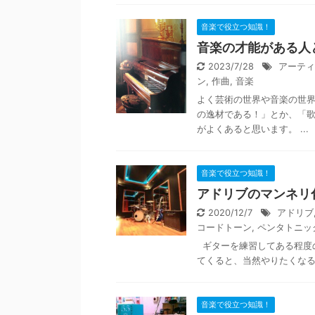
音楽で役立つ知識！
音楽の才能がある人
2023/7/28
アーティ
ン
,
作曲
,
音楽
よく芸術の世界や音楽の世界
の逸材である！」とか、「
がよくあると思います。 ...
音楽で役立つ知識！
アドリブのマンネリ
2020/12/7
アドリブ
コードトーン
,
ペンタトニッ
ギターを練習してある程度
てくると、当然やりたくなる
音楽で役立つ知識！