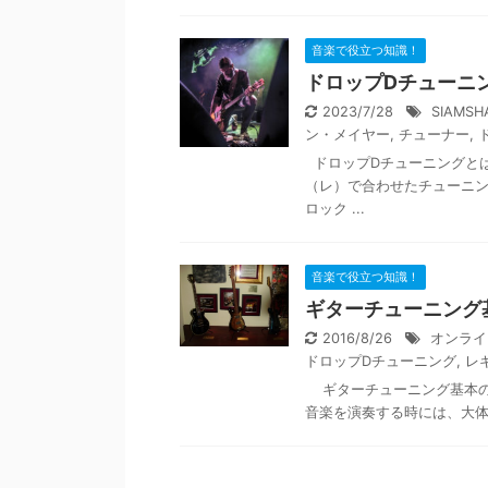
音楽で役立つ知識！
ドロップDチューニ
2023/7/28
SIAMSH
ン・メイヤー
,
チューナー
,
ドロップDチューニングとは
（レ）で合わせたチューニン
ロック ...
音楽で役立つ知識！
ギターチューニング
2016/8/26
オンライ
ドロップDチューニング
,
レ
ギターチューニング基本の
音楽を演奏する時には、大体3