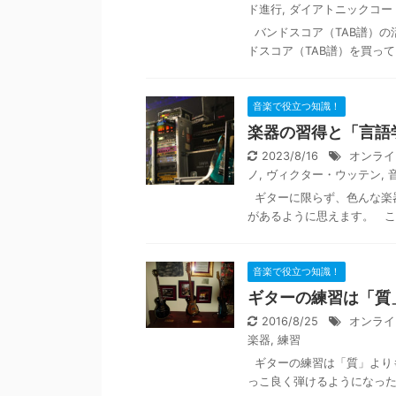
ド進行
,
ダイアトニックコー
バンドスコア（TAB譜）の
ドスコア（TAB譜）を買って
音楽で役立つ知識！
楽器の習得と「言語
2023/8/16
オンライ
ノ
,
ヴィクター・ウッテン
,
ギターに限らず、色んな楽
があるように思えます。 こ
音楽で役立つ知識！
ギターの練習は「質
2016/8/25
オンライ
楽器
,
練習
ギターの練習は「質」より
っこ良く弾けるようになった