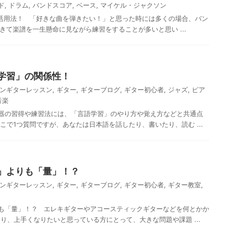
ド
,
ドラム
,
バンドスコア
,
ベース
,
マイケル・ジャクソン
活用法！ 「好きな曲を弾きたい！」と思った時には多くの場合、バン
きて楽譜を一生懸命に見ながら練習をすることが多いと思い ...
学習」の関係性！
ンギターレッスン
,
ギター
,
ギターブログ
,
ギター初心者
,
ジャズ
,
ピア
音楽
器の習得や練習法には、「言語学習」のやり方や覚え方などと共通点
こで1つ質問ですが、あなたは日本語を話したり、書いたり、読む ...
」よりも「量」！？
ンギターレッスン
,
ギター
,
ギターブログ
,
ギター初心者
,
ギター教室
,
も「量」！？ エレキギターやアコースティックギターなどを何とかか
り、上手くなりたいと思っている方にとって、大きな問題や課題 ...