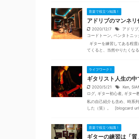
音楽で役立つ知識！
アドリブのマンネリ
2020/12/7
アドリブ
コードトーン
,
ペンタトニッ
ギターを練習してある程度
てくると、当然やりたくなる
ライフワーク！
ギタリスト人生の中
2020/5/21
Ken
,
SI
ログ
,
ギター初心者
,
ギター
私の自己紹介も含め、時系
した（笑）。 [blogcard url="ht
音楽で役立つ知識！
ギターの練習は「質