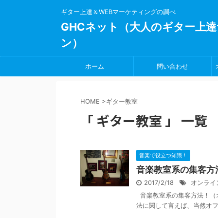
ギター上達＆WEBマーケティングの調べ
GHCネット（大人のギター上達
ン）
ホーム
問い合わせ
HOME
>
ギター教室
「 ギター教室 」 一覧
音楽で役立つ知識！
音楽教室系の集客方
2017/2/18
オンライ
音楽教室系の集客方法！（
法に関して言えば、当然オフ