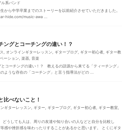
アル系バンド
学生から中学卒業までのストーリーを以前紹介させていただきました。
tar-hide.com/music-awa ...
チングとコーチングの違い！？
ス
,
オンラインギターレッスン
,
ギターブログ
,
ギター初心者
,
ギター教
ベーション
,
楽器
,
音楽
とコーチングの違い！？ 教えるの語源から来てる「ティーチング」
のような存在の「コーチング」と言う指導法がどの ...
と比べないこと！
インギターレッスン
,
ギター
,
ギターブログ
,
ギター初心者
,
ギター教室
,
、どうしても人は、周りの友達や知り合いの人などと自分を比較し
等感や挫折感を味わったりすることがあるかと思います。 とくにギタ