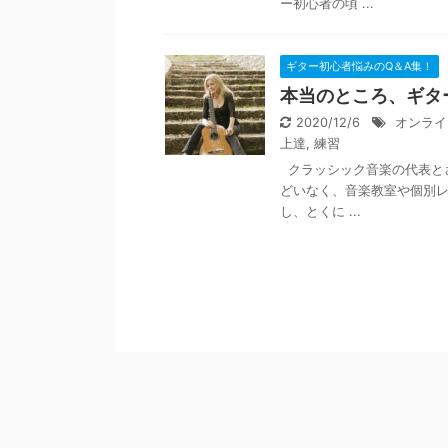
ー初心者の頃 ...
ギター初心者悩みのQ＆A集！
本当のところ、ギタ
2020/12/6
オンライ
上達
,
練習
クラッシック音楽の代表と
どいなく、音楽教室や個別レ
し、とくに ...