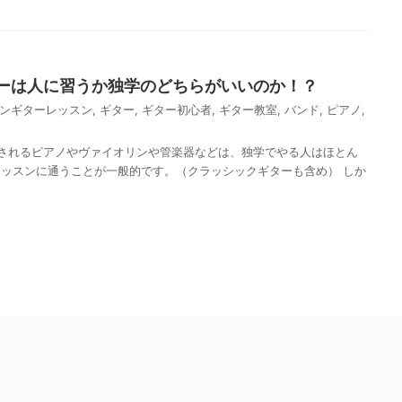
ーは人に習うか独学のどちらがいいのか！？
ンギターレッスン
,
ギター
,
ギター初心者
,
ギター教室
,
バンド
,
ピアノ
,
されるピアノやヴァイオリンや管楽器などは、独学でやる人はほとん
ッスンに通うことが一般的です。（クラッシックギターも含め） しか