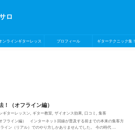
サロ
オンラインギターレッス
プロフィール
ギターテクニック集
ン！
法！（オフライン編）
ンギターレッスン
,
ギター教室
,
ザイオンス効果
,
口コミ
,
集客
オフライン編） インターネット回線が普及する前までの本来の集客方
ライン（リアル）でのやり方しかありませんでした。 今の時代 ...