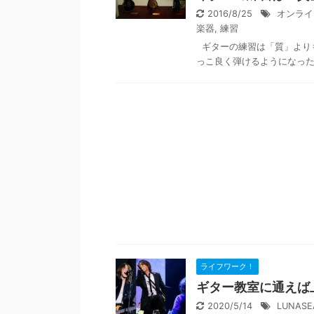
2016/8/25
オンライ
楽器
,
練習
ギターの練習は「質」より
っこ良く弾けるようになった
ライフワーク！
ギター教室に通えば
2020/5/14
LUNASE