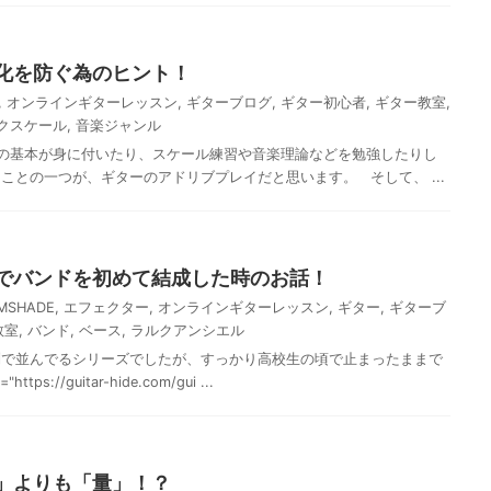
化を防ぐ為のヒント！
,
オンラインギターレッスン
,
ギターブログ
,
ギター初心者
,
ギター教室
,
クスケール
,
音楽ジャンル
の基本が身に付いたり、スケール練習や音楽理論などを勉強したりし
ことの一つが、ギターのアドリブプレイだと思います。 そして、 ...
でバンドを初めて結成した時のお話！
AMSHADE
,
エフェクター
,
オンラインギターレッスン
,
ギター
,
ギターブ
教室
,
バンド
,
ベース
,
ラルクアンシエル
列で並んでるシリーズでしたが、すっかり高校生の頃で止まったままで
tps://guitar-hide.com/gui ...
」よりも「量」！？