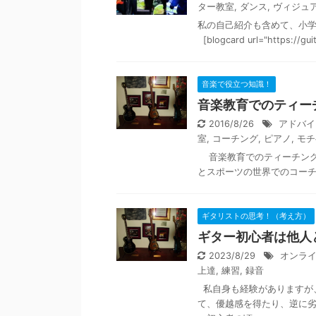
ター教室
,
ダンス
,
ヴィジュ
私の自己紹介も含めて、小
[blogcard url="https://gui
音楽で役立つ知識！
音楽教育でのティー
2016/8/26
アドバイ
室
,
コーチング
,
ピアノ
,
モチ
音楽教育でのティーチング
とスポーツの世界でのコーチ
ギタリストの思考！（考え方）
ギター初心者は他人
2023/8/29
オンラ
上達
,
練習
,
録音
私自身も経験がありますが
て、優越感を得たり、逆に劣