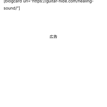
[blogcard url="https://guitar-hide.com/healing-
sound/"]
広告