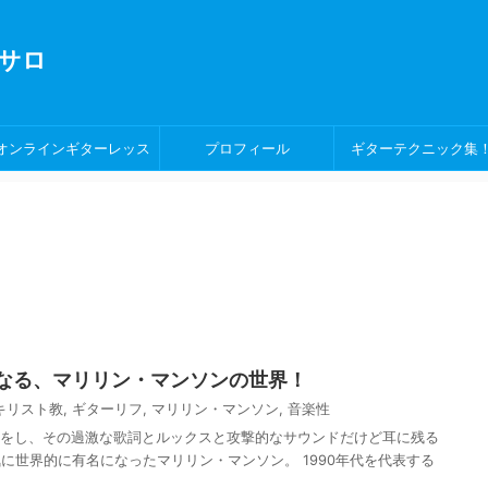
サロ
オンラインギターレッス
プロフィール
ギターテクニック集
ン！
なる、マリリン・マンソンの世界！
キリスト教
,
ギターリフ
,
マリリン・マンソン
,
音楽性
ーをし、その過激な歌詞とルックスと攻撃的なサウンドだけど耳に残る
に世界的に有名になったマリリン・マンソン。 1990年代を代表する