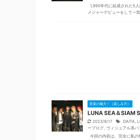
1,990年代に結成された
メジャーデビューをして一気に世
音楽の魅力！（楽しみ方）
LUNA SEA＆SIA
2023/8/17
DAITA
,
L
ーブログ
,
ヴィジュアル系バ
今回の内容は、完全に私の独