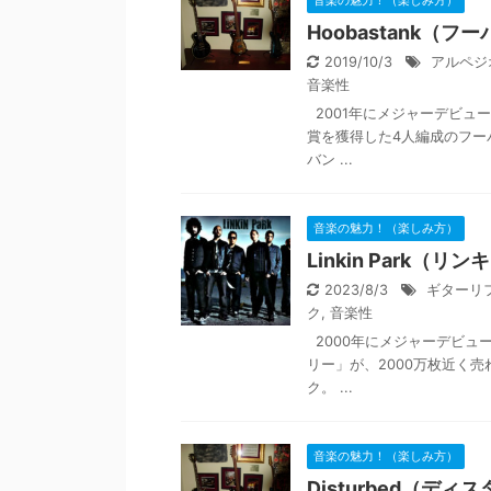
音楽の魅力！（楽しみ方）
Hoobastank
2019/10/3
アルペジ
音楽性
2001年にメジャーデビュ
賞を獲得した4人編成のフー
バン ...
音楽の魅力！（楽しみ方）
Linkin Park
2023/8/3
ギターリ
ク
,
音楽性
2000年にメジャーデビュ
リー」が、2000万枚近く
ク。 ...
音楽の魅力！（楽しみ方）
Disturbed（