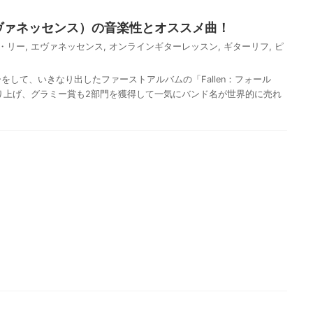
e（エヴァネッセンス）の音楽性とオススメ曲！
・リー
,
エヴァネッセンス
,
オンラインギターレッスン
,
ギターリフ
,
ピ
をして、いきなり出したファーストアルバムの「Fallen：フォール
売り上げ、グラミー賞も2部門を獲得して一気にバンド名が世界的に売れ