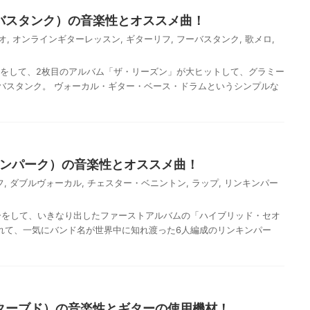
（フーバスタンク）の音楽性とオススメ曲！
オ
,
オンラインギターレッスン
,
ギターリフ
,
フーバスタンク
,
歌メロ
,
ーをして、2枚目のアルバム「ザ・リーズン」が大ヒットして、グラミー
バスタンク。 ヴォーカル・ギター・ベース・ドラムというシンプルな
（リンキンパーク）の音楽性とオススメ曲！
フ
,
ダブルヴォーカル
,
チェスター・ベニントン
,
ラップ
,
リンキンパー
ーをして、いきなり出したファーストアルバムの「ハイブリッド・セオ
売れて、一気にバンド名が世界中に知れ渡った6人編成のリンキンパー
ディスターブド）の音楽性とギターの使用機材！