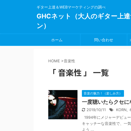
ギター上達＆WEBマーケティングの調べ
GHCネット（大人のギター上達
ン）
ホーム
問い合わせ
HOME
>
音楽性
「 音楽性 」 一覧
音楽の魅力！（楽しみ方）
一度聴いたらクセに
2019/10/11
KORN
,
1994年にメジャーデビュ
キャッチーな音楽性で、一気
よう ...