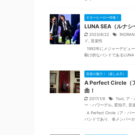
ギターヒーロー特集！
LUNA SEA（ル
2023/8/22
INORAN
ド
,
音楽性
1992年にメジャーデビュ
駆け的なバンドであるLUNA 
音楽の魅力！（楽しみ方）
A Perfect C
曲！
2017/1/6
Tool
,
ア・
ー・ハワーデル
,
変拍子
,
音
A Perfect Circl
バンドであり、各メンバーが、T