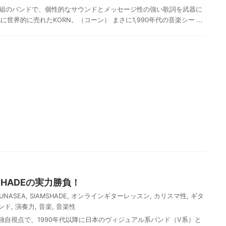
5人組のバンドで、個性的なサウンドとメッセージ性の強い歌詞を武器に
界的に売れたKORN。（コーン） まさに1,990年代の音楽シー ...
M SHADEの実力勝負！
UNASEA
,
SIAMSHADE
,
オンラインギターレッスン
,
カリスマ性
,
ギタ
ンド
,
演奏力
,
音楽
,
音楽性
自視点で、1990年代以降に日本のヴィジュアル系バンド（V系）と