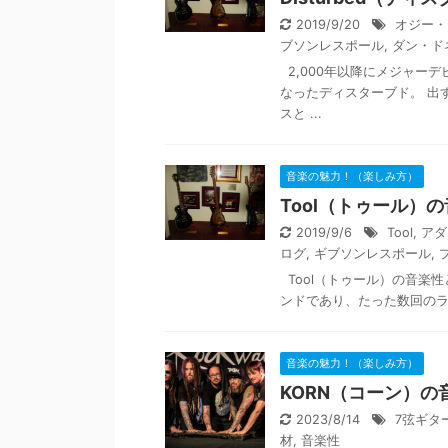
2019/9/20
オジー・
ブソンレスポール
,
ダン・ド
2,000年以降にメジャー
なったディスターブド。 出
スと ...
音楽の魅力！（楽しみ方）
Tool（トゥール）
2019/9/6
Tool
,
アダ
ログ
,
ギブソンレスポール
,
Tool（トゥール）の音楽性
ンドであり、たった数回のラ
音楽の魅力！（楽しみ方）
KORN（コーン）
2023/8/14
7弦ギタ
材
,
音楽性