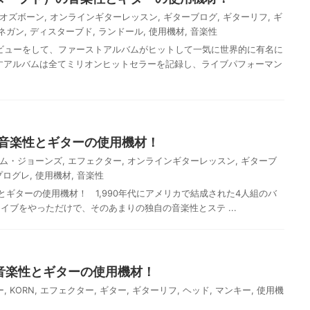
オズボーン
,
オンラインギターレッスン
,
ギターブログ
,
ギターリフ
,
ギ
ネガン
,
ディスターブド
,
ランドール
,
使用機材
,
音楽性
デビューをして、ファーストアルバムがヒットして一気に世界的に有名に
すアルバムは全てミリオンヒットセラーを記録し、ライブパフォーマン
の音楽性とギターの使用機材！
ム・ジョーンズ
,
エフェクター
,
オンラインギターレッスン
,
ギターブ
プログレ
,
使用機材
,
音楽性
とギターの使用機材！ 1,990年代にアメリカで結成された4人組のバ
イブをやっただけで、そのあまりの独自の音楽性とステ ...
の音楽性とギターの使用機材！
ー
,
KORN
,
エフェクター
,
ギター
,
ギターリフ
,
ヘッド
,
マンキー
,
使用機