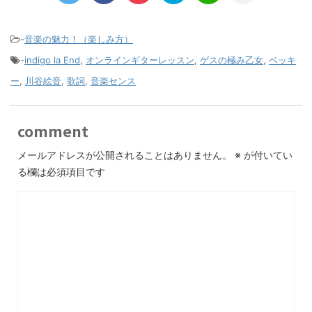
-
音楽の魅力！（楽しみ方）
-
indigo la End
,
オンラインギターレッスン
,
ゲスの極み乙女
,
ベッキ
ー
,
川谷絵音
,
歌詞
,
音楽センス
comment
メールアドレスが公開されることはありません。
※
が付いてい
る欄は必須項目です