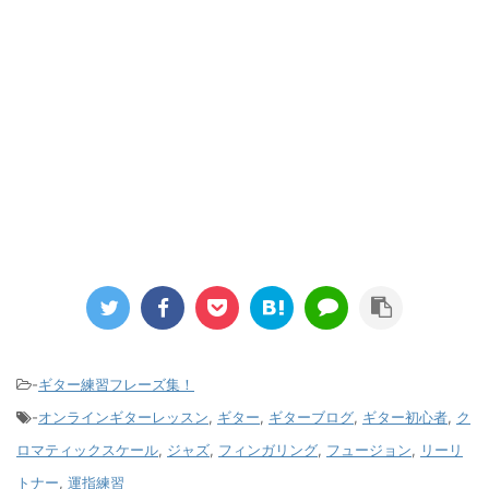
-
ギター練習フレーズ集！
-
オンラインギターレッスン
,
ギター
,
ギターブログ
,
ギター初心者
,
ク
ロマティックスケール
,
ジャズ
,
フィンガリング
,
フュージョン
,
リーリ
トナー
,
運指練習