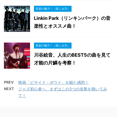
音楽の魅力！（楽しみ方）
Linkin Park（リンキンパーク）の音
楽性とオススメ曲！
音楽の魅力！（楽しみ方）
川谷絵音、人生のBEST5の曲を見て
才能の片鱗を考察！
PREV
映画「ビサイド・ボウイ」を観た感想！
NEXT
ジャズ初心者へ、まずはこの3つの名盤を聴いてみ
て！