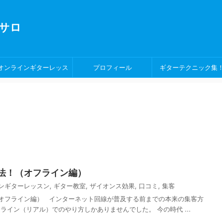
サロ
オンラインギターレッス
プロフィール
ギターテクニック集
ン！
法！（オフライン編）
ンギターレッスン
,
ギター教室
,
ザイオンス効果
,
口コミ
,
集客
オフライン編） インターネット回線が普及する前までの本来の集客方
ライン（リアル）でのやり方しかありませんでした。 今の時代 ...