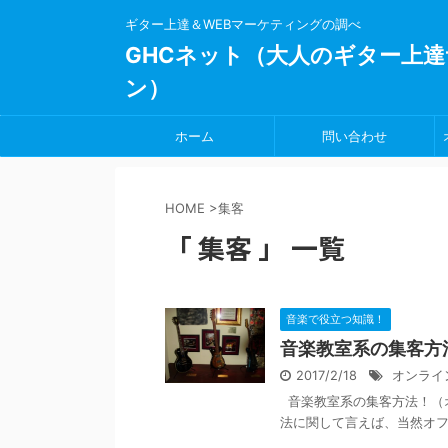
ギター上達＆WEBマーケティングの調べ
GHCネット（大人のギター上達
ン）
ホーム
問い合わせ
HOME
>
集客
「 集客 」 一覧
音楽で役立つ知識！
音楽教室系の集客方
2017/2/18
オンライ
音楽教室系の集客方法！（
法に関して言えば、当然オフ