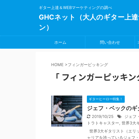
ギター上達＆WEBマーケティングの調べ
GHCネット（大人のギター上達
ン）
ホーム
問い合わせ
HOME
>
フィンガーピッキング
「 フィンガーピッキング
ギターヒーロー特集！
ジェフ・ベックのギ
2019/10/25
ジェフ
トラトキャスター
,
世界3大
世界3大ギタリスト（エリッ
ャリアを誇っているジェフ・