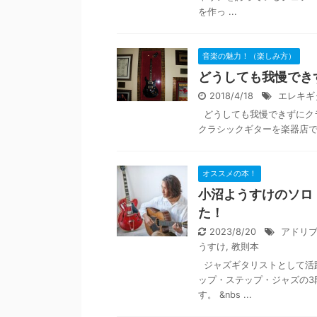
を作っ ...
音楽の魅力！（楽しみ方）
どうしても我慢でき
2018/4/18
エレキギ
どうしても我慢できずにク
クラシックギターを楽器店で衝
オススメの本！
小沼ようすけのソロ・
た！
2023/8/20
アドリ
うすけ
,
教則本
ジャズギタリストとして活
ップ・ステップ・ジャズの3
す。 &nbs ...