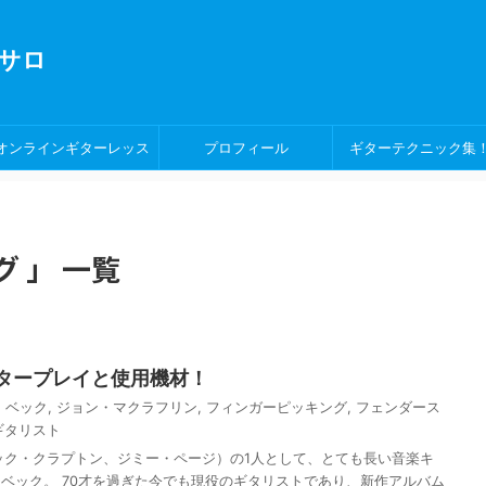
サロ
オンラインギターレッス
プロフィール
ギターテクニック集
ン！
 」 一覧
タープレイと使用機材！
・ベック
,
ジョン・マクラフリン
,
フィンガーピッキング
,
フェンダース
ギタリスト
ク・クラプトン、ジミー・ページ）の1人として、とても長い音楽キ
ベック。 70才を過ぎた今でも現役のギタリストであり、新作アルバム