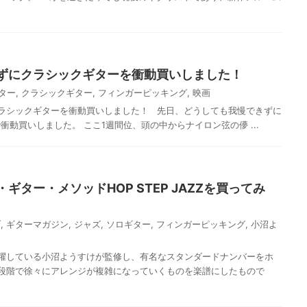
ずにクラシックギターを衝動買いしました！
ター
,
クラシックギター
,
フィンガーピッキング
,
映画
ラシックギターを衝動買いしました！ 先日、どうしても我慢できずに
動買いしました。 ここ1週間位、頭の中からナイロン弦の儚 ...
ギター・メソッドHOP STEP JAZZを買ってみ
ブ
,
ギターマガジン
,
ジャズ
,
ソロギター
,
フィンガーピッキング
,
小沼よ
躍している小沼ようすけが監修し、有名なスタンダードナンバーをホ
段階で徐々にアレンジが複雑になっていくものを楽譜にしたもので