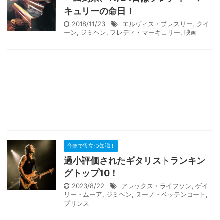
キュリーの命日！
2018/11/23
エルヴィス・プレスリー
,
クイ
ーン
,
ジミヘン
,
フレディ・マーキュリー
,
映画
音楽で役立つ知識！
過小評価されたギタリストランキン
グトップ10！
2023/8/22
アレックス・ライフソン
,
ゲイ
リー・ムーア
,
ジミヘン
,
ヌーノ・ベッテンコート
,
プリンス