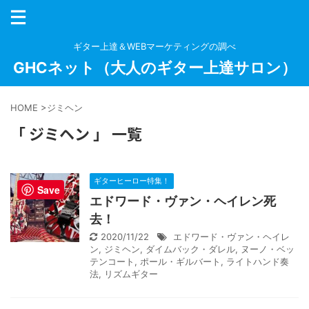
ギター上達＆WEBマーケティングの調べ
GHCネット（大人のギター上達サロン）
HOME
>
ジミヘン
「 ジミヘン 」 一覧
ギターヒーロー特集！
Save
エドワード・ヴァン・ヘイレン死
去！
2020/11/22
エドワード・ヴァン・ヘイレ
ン
,
ジミヘン
,
ダイムバック・ダレル
,
ヌーノ・ベッ
テンコート
,
ポール・ギルバート
,
ライトハンド奏
法
,
リズムギター