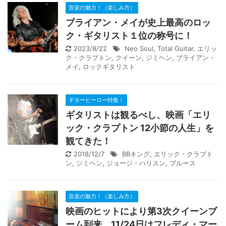
音楽の魅力！（楽しみ方）
ブライアン・メイが史上最高のロッ
ク・ギタリスト１位の称号に！
2023/8/22
Neo Soul
,
Total Guitar
,
エリッ
ク・クラプトン
,
クイーン
,
ジミヘン
,
ブライアン・
メイ
,
ロックギタリスト
ギターヒーロー特集！
ギタリストは観るべし、映画「エリ
ック・クラプトン 12小節の人生」を
観てきた！
2018/12/7
BBキング
,
エリック・クラプト
ン
,
ジミヘン
,
ジョージ・ハリスン
,
ブルース
音楽の魅力！（楽しみ方）
映画のヒットにより第3次クイーンブ
ーム到来、11/24日はフレディ・マー