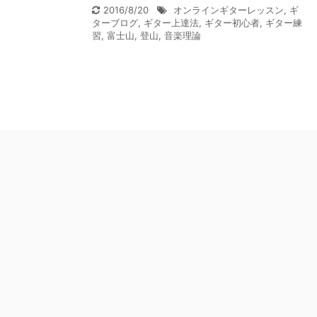
2016/8/20
オンラインギターレッスン
,
ギ
ターブログ
,
ギター上達法
,
ギター初心者
,
ギター練
習
,
富士山
,
登山
,
音楽理論