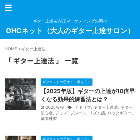
ギター上達＆WEBマーケティングの調べ
GHCネット（大人のギター上達サロン）
HOME
>
ギター上達法
「 ギター上達法 」 一覧
ギタリストの思考！（考え方）
【2025年版】ギターの上達が10倍早
くなる効果的練習法とは？
2025/8/9
アドリブ
,
ギター上達法
,
ギター
初心者
,
ジャズ
,
ブルース
,
リズム感
,
ロックギター
,
基本練習
ギタリストの思考！（考え方）