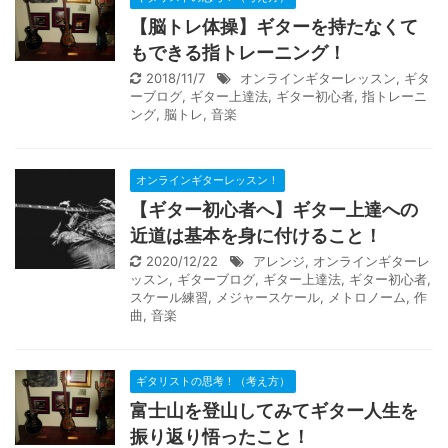
【脳トレ体操】ギターを持たなくて
もできる指トレーニング！
2018/11/7
オンラインギターレッスン
,
ギタ
ーブログ
,
ギター上達法
,
ギター初心者
,
指トレーニ
ング
,
脳トレ
,
音楽
オンラインギターレッスン！
【ギター初心者へ】ギター上達への
近道は基本を身に付けること！
2020/12/22
アレンジ
,
オンラインギターレ
ッスン
,
ギターブログ
,
ギター上達法
,
ギター初心者
,
スケール練習
,
メジャースケール
,
メトロノーム
,
作
曲
,
音楽
ギタリストの思考！（考え方）
富士山を登山してみてギター人生を
振り返り悟ったこと！