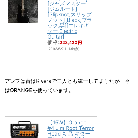
[ジャズマスター]
[ジムルート]
[Slipknot,スリップ
ノット][Black,ブラ
ック,黒][エレキギ
ター,Electric
Guitar]
価格:
228,420円
(2018/3/27 11:18時点)
アンプは昔はRiveraで二人とも統一してましたが、今
はORANGEを使っています。
【15W】Orange
#4 Jim Root Terror
Head 新品 ギター