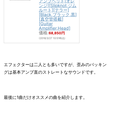
アンプヘッド[オレ
ンジ][Slipknot,ジム
ルート][テラー]
[Black,ブラック,黒]
[真空管搭載]
[Guitar
Amplifier,Head]
価格:
68,850円
(2018/3/27 10:51時点)
エフェクターは二人とも多いですが、歪みのバッキン
グは基本アンプ直のストレートなサウンドです。
最後に1曲だけオススメの曲を紹介します。