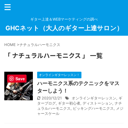
ギター上達＆WEBマーケティングの調べ
GHCネット（大人のギター上達サロン）
HOME
>
ナチュラルハーモニクス
「 ナチュラルハーモニクス 」 一覧
オンラインギターレッスン！
Save
ハーモニクス系のテクニックをマス
ターしよう！
2020/12/21
オンラインギターレッスン
,
ギ
ターブログ
,
ギター初心者
,
ディストーション
,
ナチ
ュラルハーモニクス
,
ピッキングハーモニクス
,
メジ
ャースケール