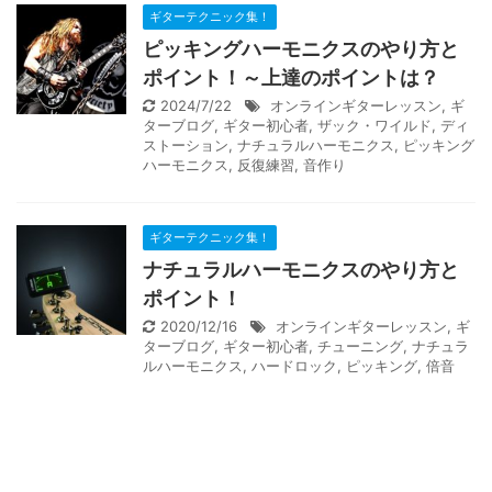
ギターテクニック集！
ピッキングハーモニクスのやり方と
ポイント！～上達のポイントは？
2024/7/22
オンラインギターレッスン
,
ギ
ターブログ
,
ギター初心者
,
ザック・ワイルド
,
ディ
ストーション
,
ナチュラルハーモニクス
,
ピッキング
ハーモニクス
,
反復練習
,
音作り
ギターテクニック集！
ナチュラルハーモニクスのやり方と
ポイント！
2020/12/16
オンラインギターレッスン
,
ギ
ターブログ
,
ギター初心者
,
チューニング
,
ナチュラ
ルハーモニクス
,
ハードロック
,
ピッキング
,
倍音