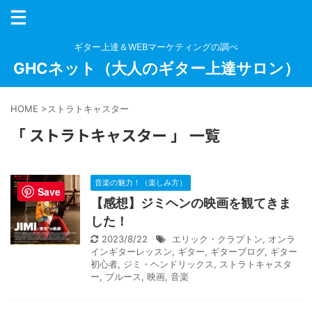
ギター上達＆WEBマーケティングの調べ
GHCネット（大人のギター上達サロン）
HOME
>
ストラトキャスター
「 ストラトキャスター 」 一覧
音楽の魅力！（楽しみ方）
Save
【感想】ジミヘンの映画を観てきま
した！
2023/8/22
エリック・クラプトン
,
オンラ
インギターレッスン
,
ギター
,
ギターブログ
,
ギター
初心者
,
ジミ・ヘンドリックス
,
ストラトキャスタ
ー
,
ブルース
,
映画
,
音楽