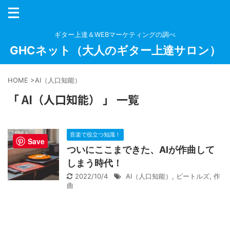
ギター上達＆WEBマーケティングの調べ
GHCネット（大人のギター上達サロン）
HOME
>
AI（人口知能）
「 AI（人口知能） 」 一覧
音楽で役立つ知識！
Save
ついにここまできた、AIが作曲して
しまう時代！
2022/10/4
AI（人口知能）
,
ビートルズ
,
作
曲