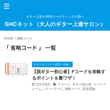
ギター上達＆WEBマーケティングの調べ
GHCネット（大人のギター上達サロン）
HOME
>
省略コード
「 省略コード 」 一覧
ギターのコード（和音）特集！
【脱ギター初心者】Fコードを攻略す
るポイント＆裏ワザ！
2023/8/6
Fコード
,
ギター初心者
,
コードフ
ォーム
,
バレーコード
,
省略コード
,
音楽理論