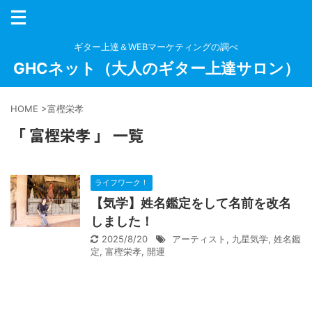
ギター上達＆WEBマーケティングの調べ
GHCネット（大人のギター上達サロン）
HOME
>
富樫栄孝
「 富樫栄孝 」 一覧
ライフワーク！
【気学】姓名鑑定をして名前を改名
しました！
2025/8/20
アーティスト
,
九星気学
,
姓名鑑
定
,
富樫栄孝
,
開運