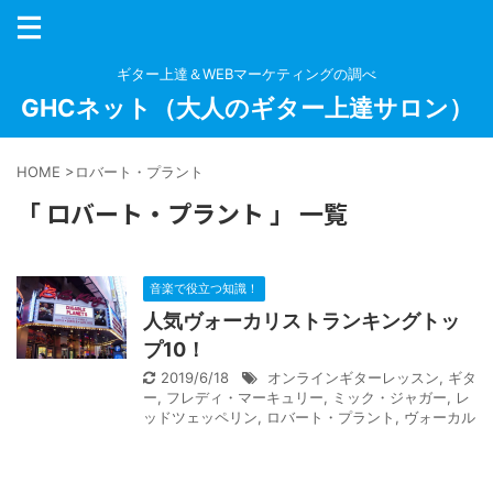
ギター上達＆WEBマーケティングの調べ
GHCネット（大人のギター上達サロン）
HOME
>
ロバート・プラント
「 ロバート・プラント 」 一覧
音楽で役立つ知識！
人気ヴォーカリストランキングトッ
プ10！
2019/6/18
オンラインギターレッスン
,
ギタ
ー
,
フレディ・マーキュリー
,
ミック・ジャガー
,
レ
ッドツェッペリン
,
ロバート・プラント
,
ヴォーカル