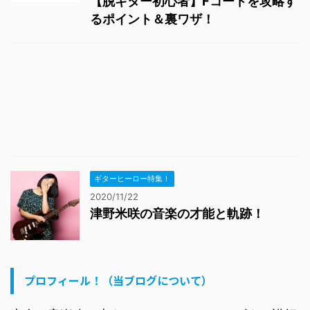
【脱ギター初心者】Fコードを攻略す
るポイント＆裏ワザ！
ギターヒーロー特集！
2020/11/22
津野米咲の音楽の才能と軌跡！
プロフィール！（当ブログについて）