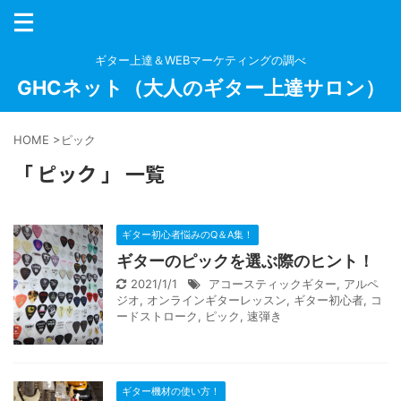
ギター上達＆WEBマーケティングの調べ
GHCネット（大人のギター上達サロン）
HOME
>
ピック
「 ピック 」 一覧
ギター初心者悩みのQ＆A集！
ギターのピックを選ぶ際のヒント！
2021/1/1
アコースティックギター
,
アルペ
ジオ
,
オンラインギターレッスン
,
ギター初心者
,
コ
ードストローク
,
ピック
,
速弾き
ギター機材の使い方！