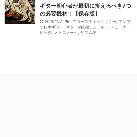
ギター初心者が最初に揃えるべき7つ
の必要機材！【保存版】
2020/7/7
アコースティックギター
,
アンプ
,
エレキギター
,
ギター初心者
,
シールド
,
チューナー
,
ピック
,
メトロノーム
,
リズム感