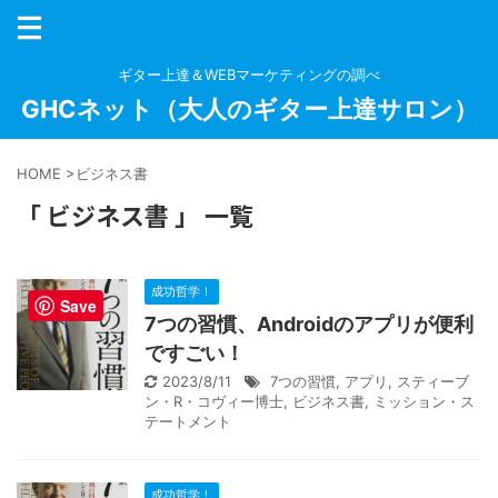
ギター上達＆WEBマーケティングの調べ
GHCネット（大人のギター上達サロン）
HOME
>
ビジネス書
「 ビジネス書 」 一覧
成功哲学！
Save
7つの習慣、Androidのアプリが便利
ですごい！
2023/8/11
7つの習慣
,
アプリ
,
スティーブ
ン・R・コヴィー博士
,
ビジネス書
,
ミッション・ス
テートメント
成功哲学！