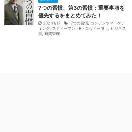
7つの習慣、第3の習慣：重要事項を
優先するをまとめてみた！
2021/1/17
7つの習慣
,
コンテンツマーケテ
ィング
,
スティーブン・R・コヴィー博士
,
ビジネス
書
,
時間管理