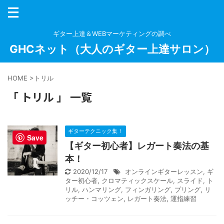
ギター上達＆WEBマーケティングの調べ
GHCネット（大人のギター上達サロン）
HOME
>
トリル
「 トリル 」 一覧
ギターテクニック集！
Save
【ギター初心者】レガート奏法の基
本！
2020/12/17
オンラインギターレッスン
,
ギ
ター初心者
,
クロマティックスケール
,
スライド
,
ト
リル
,
ハンマリング
,
フィンガリング
,
プリング
,
リ
ッチー・コッツェン
,
レガート奏法
,
運指練習