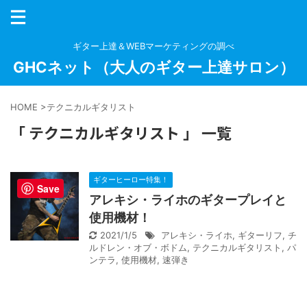
ギター上達＆WEBマーケティングの調べ
GHCネット（大人のギター上達サロン）
HOME
>
テクニカルギタリスト
「 テクニカルギタリスト 」 一覧
ギターヒーロー特集！
Save
アレキシ・ライホのギタープレイと
使用機材！
2021/1/5
アレキシ・ライホ
,
ギターリフ
,
チ
ルドレン・オブ・ボドム
,
テクニカルギタリスト
,
パ
ンテラ
,
使用機材
,
速弾き