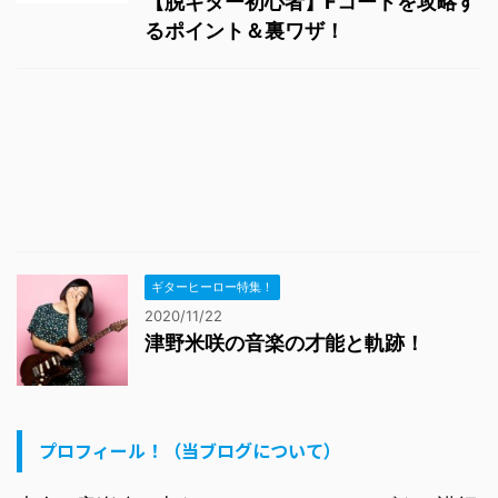
【脱ギター初心者】Fコードを攻略す
るポイント＆裏ワザ！
ギターヒーロー特集！
2020/11/22
津野米咲の音楽の才能と軌跡！
プロフィール！（当ブログについて）