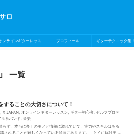
サロ
オンラインギターレッス
プロフィール
ギターテクニック集
ン！
」 一覧
をすることの大切さについて！
A
,
X JAPAN
,
オンラインギターレッスン
,
ギター初心者
,
セルフプロデ
アル系バンド
,
音楽
限らず、本当に多くのモノと情報に溢れていて、実力やスキルはある
識されることが難しくなっている傾向にあります。 とくに駆け出 ...