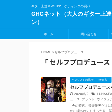
ギター上達＆WEBマーケティングの調べ
GHCネット（大人のギター上達
ン）
ホーム
問い合わせ
HOME
>
セルフプロデュース
「 セルフプロデュース 
ギタリストの思考！（考え方）
セルフプロデュース
2020/5/2
LUNASE
ュース
,
ブランド
,
ヴィジュ
今の時代、音楽業界だけに
のに埋もれてしまったり、認