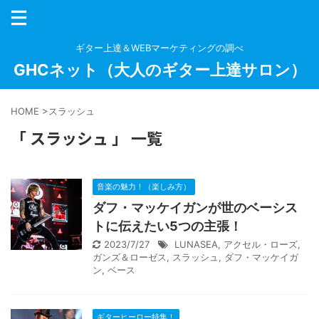
ギター上達＆WEBマーケティングの調べ
GHCネット（大人のギター上達サロン）
HOME
>
スラッシュ
「 スラッシュ 」 一覧
音楽の魅力！（楽しみ方）
ダフ・マッケイガンが世のベーシス
トに伝えたい5つの主張！
2023/7/27
LUNASEA
,
アクセル・ローズ
,
ガンズ＆ローゼス
,
スラッシュ
,
ダフ・マッケイガ
ン
,
ベース
ギターヒーロー特集！