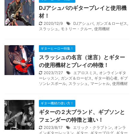
DJアシュバのギタープレイと使用機
材！
2020/12/9
DJアシュバ
,
ガンズ＆ローゼス
,
スラッシュ
,
モトリー・クルー
,
使用機材
ギターヒーロー特集！
スラッシュの名言（迷言）とギター
の使用機材とプレイの特徴！
2023/7/27
エアロスミス
,
オンラインギタ
ーレッスン
,
ガンズ＆ローゼス
,
ギター初心者
,
ギブ
ソンレスポール
,
スラッシュ
,
マーシャル
,
使用機材
ギター機材の使い方！
ギターの２大ブランド、ギブソンと
フェンダーの特徴と違い！
2023/8/17
エリック・クラプトン
,
オンラ
インギターレッスン
,
ギター
,
ギターブログ
,
ギター