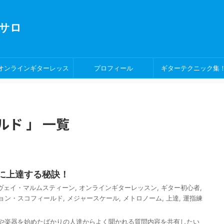
サロ
オンラインギターレッス
プロフィール
ギターテクニック集
ン！
ド 」 一覧
に上達する秘訣！
ヴェイ・マルムスティーン
,
オンラインギターレッスン
,
ギター初心者
,
ョン・スコフィールド
,
メジャースケール
,
メトロノーム
,
上達
,
運指練
や楽器を始めたばかりの人達からよく聞かれる質問内容を共有したい