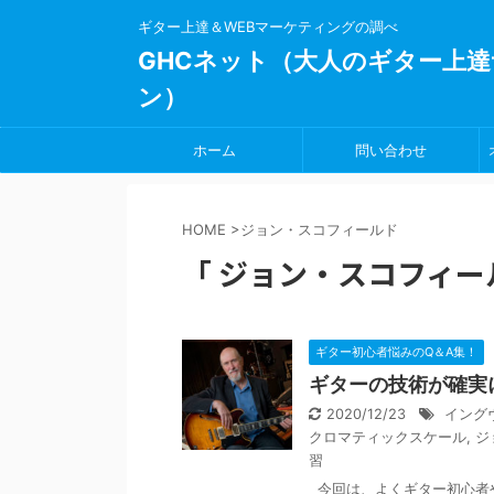
ギター上達＆WEBマーケティングの調べ
GHCネット（大人のギター上達
ン）
ホーム
問い合わせ
HOME
>
ジョン・スコフィールド
「 ジョン・スコフィール
ギター初心者悩みのQ＆A集！
ギターの技術が確実
2020/12/23
イング
クロマティックスケール
,
ジ
習
今回は、よくギター初心者