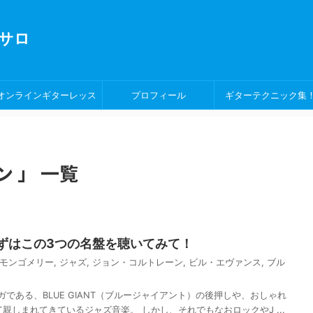
サロ
オンラインギターレッス
プロフィール
ギターテクニック集
ン！
 」 一覧
ずはこの3つの名盤を聴いてみて！
モンゴメリー
,
ジャズ
,
ジョン・コルトレーン
,
ビル・エヴァンス
,
ブル
である、BLUE GIANT（ブルージャイアント）の後押しや、おしゃれ
親しまれてきているジャズ音楽。 しかし、それでもなおロックやJ ...