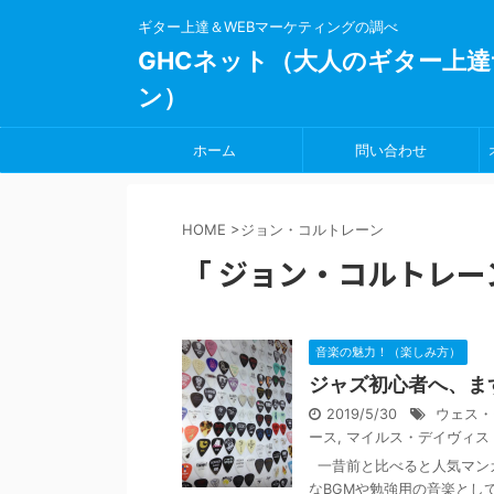
ギター上達＆WEBマーケティングの調べ
GHCネット（大人のギター上達
ン）
ホーム
問い合わせ
HOME
>
ジョン・コルトレーン
「 ジョン・コルトレーン
音楽の魅力！（楽しみ方）
ジャズ初心者へ、ま
2019/5/30
ウェス・
ース
,
マイルス・デイヴィス
一昔前と比べると人気マンガ
なBGMや勉強用の音楽として