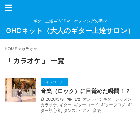
ギター上達＆WEBマーケティングの調べ
GHCネット（大人のギター上達サロン）
HOME
>
カラオケ
「 カラオケ 」 一覧
ライフワーク！
音楽（ロック）に目覚めた瞬間！？
2020/5/9
B'z
,
オンラインギターレッスン
,
カラオケ
,
ギター
,
ギターコード
,
ギターブログ
,
ギ
ター初心者
,
ダンス
,
ピアノ
,
音楽