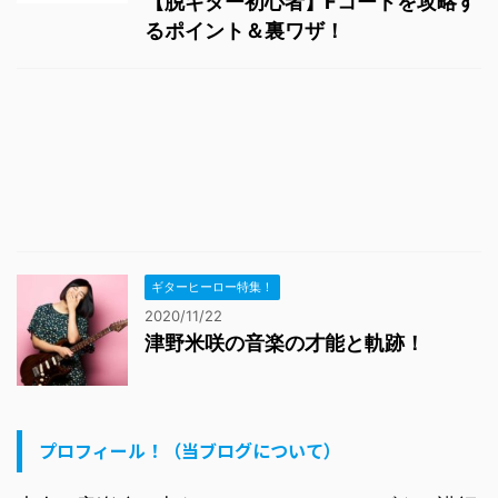
【脱ギター初心者】Fコードを攻略す
るポイント＆裏ワザ！
ギターヒーロー特集！
2020/11/22
津野米咲の音楽の才能と軌跡！
プロフィール！（当ブログについて）