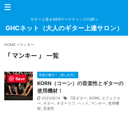
ギター上達＆WEBマーケティングの調べ
GHCネット（大人のギター上達サロン）
HOME
>
マンキー
「 マンキー 」 一覧
音楽の魅力！（楽しみ方）
Save
KORN（コーン）の音楽性とギターの
使用機材！
2023/8/14
7弦ギター
,
KORN
,
エフェクタ
ー
,
ギター
,
ギターリフ
,
ヘッド
,
マンキー
,
使用機
材
,
音楽性