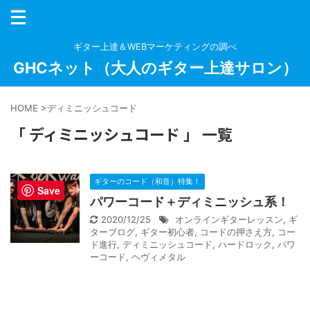
ギター上達＆WEBマーケティングの調べ
GHCネット（大人のギター上達サロン）
HOME
>
ディミニッシュコード
「 ディミニッシュコード 」 一覧
ギターのコード（和音）特集！
Save
パワーコード＋ディミニッシュ系！
2020/12/25
オンラインギターレッスン
,
ギ
ターブログ
,
ギター初心者
,
コードの押さえ方
,
コー
ド進行
,
ディミニッシュコード
,
ハードロック
,
パワ
ーコード
,
ヘヴィメタル