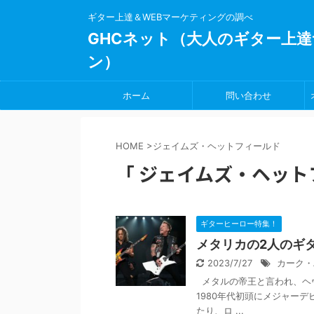
ギター上達＆WEBマーケティングの調べ
GHCネット（大人のギター上達
ン）
ホーム
問い合わせ
HOME
>
ジェイムズ・ヘットフィールド
「 ジェイムズ・ヘット
ギターヒーロー特集！
メタリカの2人のギ
2023/7/27
カーク・
メタルの帝王と言われ、ヘ
1980年代初頭にメジャー
たり、ロ ...