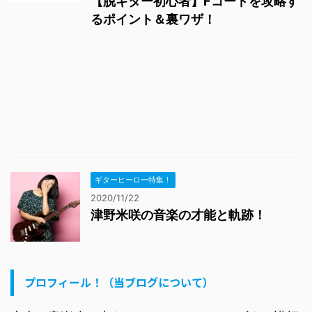
【脱ギター初心者】Fコードを攻略す
るポイント＆裏ワザ！
ギターヒーロー特集！
2020/11/22
津野米咲の音楽の才能と軌跡！
プロフィール！（当ブログについて）