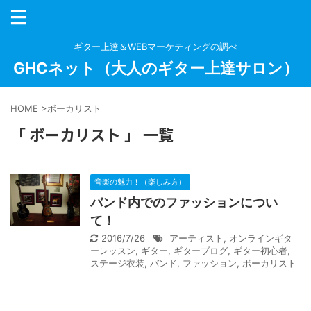
ギター上達＆WEBマーケティングの調べ
GHCネット（大人のギター上達サロン）
HOME
>
ボーカリスト
「 ボーカリスト 」 一覧
音楽の魅力！（楽しみ方）
バンド内でのファッションについ
て！
2016/7/26
アーティスト
,
オンラインギタ
ーレッスン
,
ギター
,
ギターブログ
,
ギター初心者
,
ステージ衣装
,
バンド
,
ファッション
,
ボーカリスト